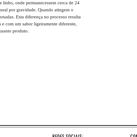
Embrulhado em pape
e linho, onde permanecessem cerca de 24
tural por gravidade. Quando atingem o
ionadas. Esta diferença no processo resulta
 e com um sabor ligeiramente diferente,
quanto produto.
REDES SOCIAIS:
CO