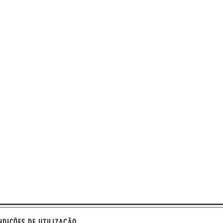
l com aproximadamente 1kg.
NDIÇÕES DE UTILIZAÇÃO