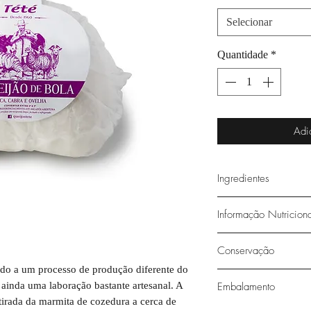
Selecionar
Quantidade
*
Adi
Ingredientes
Soro de leite de vaca 
Informação Nutricion
pasteurizado, soro de 
de cabra, leite em pó
Energia: 162kcal/674
Conservação
potássio), sal, amido 
Lípidos: 12g, dos qua
cálcio).
ido a um processo de produção diferente do
Hidratos de carbono: 
Conservar entre 0°C 
 ainda uma laboração bastante artesanal. A
Embalamento
Proteínas: 8,9g
abertura
etirada da marmita de cozedura a cerca de
Sal: 0,685g