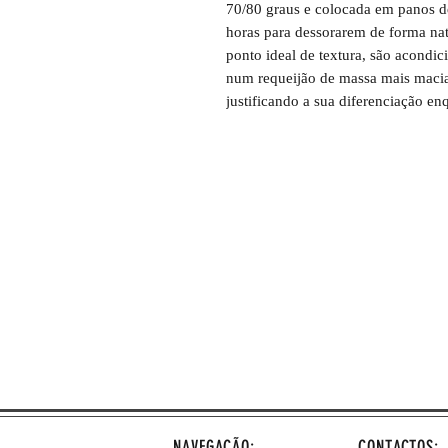
70/80 graus e colocada em panos d
horas para dessorarem de forma na
ponto ideal de textura, são acondic
num requeijão de massa mais macia
justificando a sua diferenciação en
NAVEGAÇÃO:
CONTACTOS: