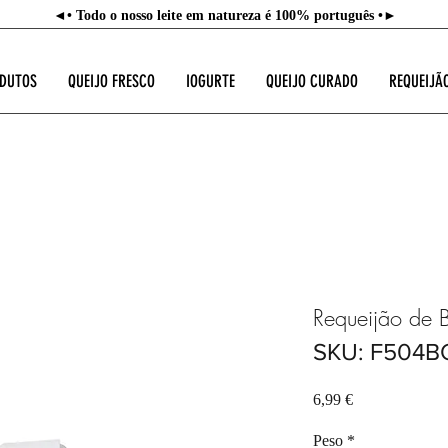
◄• Todo o nosso leite em natureza é 100% português •►
ODUTOS
QUEIJO FRESCO
IOGURTE
QUEIJO CURADO
REQUEIJÃ
Requeijão de 
SKU: F504B
Preço
6,99 €
Peso
*