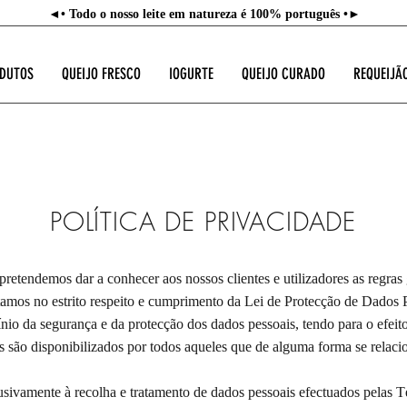
◄• Todo o nosso leite em natureza é 100% português •►
ODUTOS
QUEIJO FRESCO
IOGURTE
QUEIJO CURADO
REQUEIJÃ
POLÍTICA DE PRIVACIDADE
pretendemos dar a conhecer aos nossos clientes e utilizadores as regras
tamos no estrito respeito e cumprimento da Lei de Protecção de Dados P
ínio da segurança e da protecção dos dados pessoais, tendo para o efe
os são disponibilizados por todos aqueles que de alguma forma se rela
lusivamente à recolha e tratamento de dados pessoais efectuados pelas T