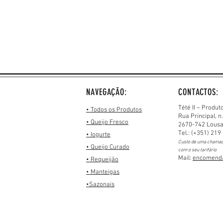
NAVEGAÇÃO:
CONTACTOS:
Tété II – Produt
• Todos os Produtos
Rua Principal, n
• Queijo Fresco
2670-742 Lous
Tel.: (+351) 219
• Iogurte
Custo de uma chamad
• Queijo Curado
com o seu
tarifário
Mail:
encomenda
• Requeijão
• Manteigas
•Sazonais