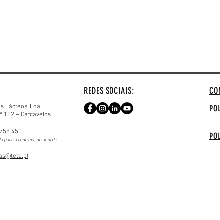
REDES SOCIAIS:
CO
os Lácteos, Lda.
PO
.º 102 – Carcavelos
a
 758 450
PO
a para
a rede fixa de acordo
s@tete.pt