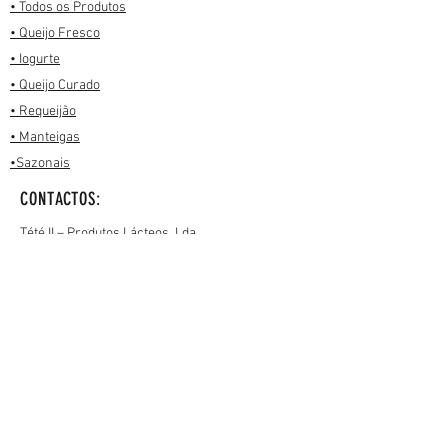
• Todos os Produtos
• Queijo Fresco
• Iogurte
• Queijo Curado
• Requeijão
• Manteigas
•Sazonais
CONTACTOS:
Tété II – Produtos Lácteos, Lda.
Rua Principal, n.º 102 – Carcavelos
2670-742 Lousa
Tel.: (+351)
219 758 450
Custo de uma chamada para
a rede fixa de acordo
com o seu
tarifário
Mail:
encomendas@tete.pt
REDES SOCIAIS: